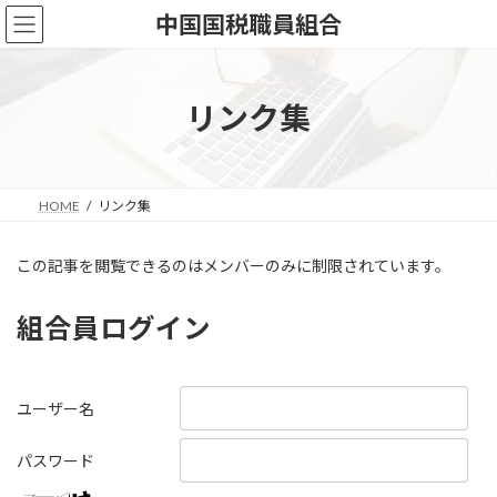
コ
ナ
中国国税職員組合
ン
ビ
テ
ゲ
ン
ー
ツ
シ
リンク集
へ
ョ
ス
ン
キ
に
ッ
移
HOME
リンク集
プ
動
この記事を閲覧できるのはメンバーのみに制限されています。
組合員ログイン
ユーザー名
パスワード