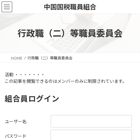
コ
ナ
中国国税職員組合
ン
ビ
テ
ゲ
ン
ー
ツ
シ
行政職（二）等職員委員会
へ
ョ
ス
ン
キ
に
ッ
移
HOME
行政職（二）等職員委員会
プ
動
活動 ・・・・・・・
この記事を閲覧できるのはメンバーのみに制限されています。
組合員ログイン
ユーザー名
パスワード